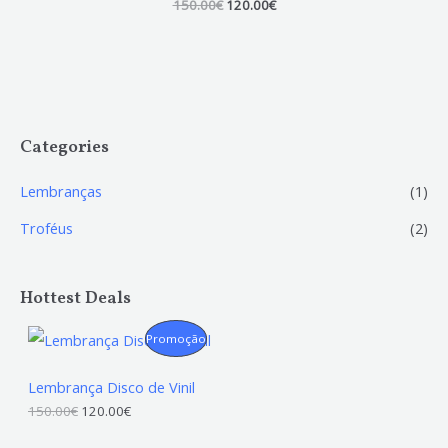
O
O
150.00
Avaliação
€
120.00
€
0
preço
preço
de
original
atual
5
era:
é:
150.00€.
120.00€.
Categories
Lembranças
(1)
Troféus
(2)
Hottest Deals
P
Promoção
R
Lembrança Disco de Vinil
O
O
O
150.00
€
120.00
€
p
p
r
r
D