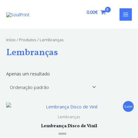
Skip
to
0.00
€
MAI
content
MEN
Início
/
Produtos
/ Lembranças
Lembranças
Apenas um resultado
Sale!
Lembranças
Lembrança Disco de Vinil