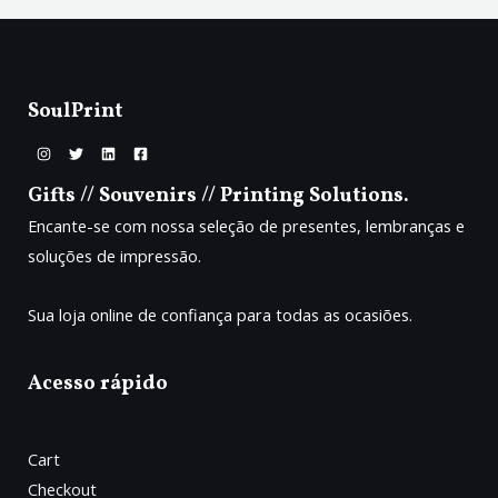
e
e
ç
ç
U
o
o
o
a
T
r
t
SoulPrint
i
u
O
g
a
i
l
E
n
é
a
:
M
Gifts // Souvenirs // Printing Solutions.
l
1
e
2
Encante-se com nossa seleção de presentes, lembranças e
P
r
0
soluções de impressão.
a
.
R
:
0
1
0
O
Sua loja online de confiança para todas as ocasiões.
5
€
0
.
M
.
0
Acesso rápido
O
0
€
Ç
.
Cart
Ã
Checkout