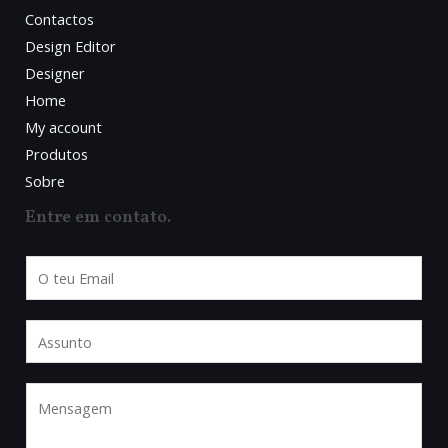
O
Contactos
Design Editor
Designer
Home
My account
Produtos
Sobre
Entre em contato.
E
m
a
A
i
s
l
s
M
*
u
e
n