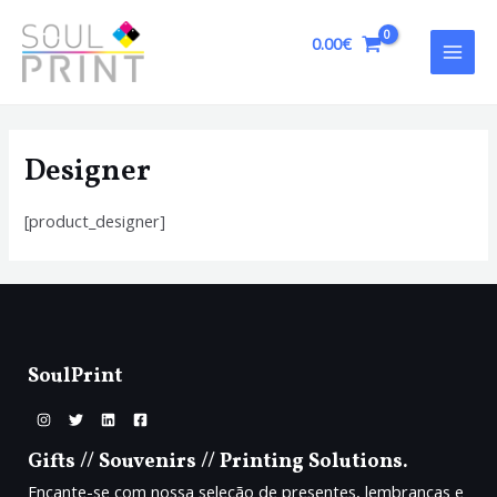
Skip
to
0.00
€
MAI
content
MEN
Designer
[product_designer]
SoulPrint
Gifts // Souvenirs // Printing Solutions.
Encante-se com nossa seleção de presentes, lembranças e