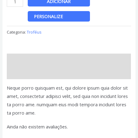
ADICIONAR
de
PERSONALIZE
Father's
Day
Categoria:
Troféus
Coffee
Mug
(Cópia)
Descrição
Avaliações (0)
Neque porro quisquam est, qui dolore ipsum quia dolor sit
amet, consectetur adipisci velit, sed quia non incidunt lores
ta porro ame. numquam eius modi tempora incidunt lores
ta porro ame.
Ainda não existem avaliações.