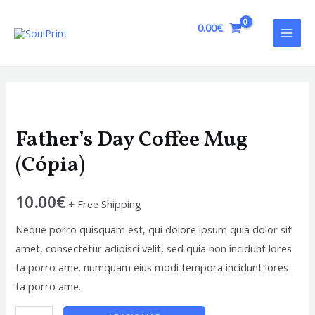
Skip
to
0.00
€
MAI
content
MEN
Father’s Day Coffee Mug
(Cópia)
10.00
€
+ Free Shipping
Neque porro quisquam est, qui dolore ipsum quia dolor sit
amet, consectetur adipisci velit, sed quia non incidunt lores
ta porro ame. numquam eius modi tempora incidunt lores
ta porro ame.
Quantidade