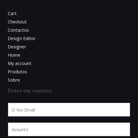
Cart
Checkout
Contactos
Design Editor
Designer
Home
My account
Produtos
Sobre
Entre em contato.
E
m
a
A
i
s