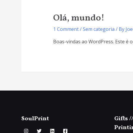
Olá, mundo!
1 Comment
/
Sem categoria
/ By
Joe
Boas-vindas ao WordPress. Este é o 
SoulPrint
Gifts /
Printi