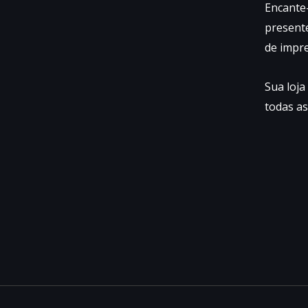
Encante
presente
de impr
Sua loja
todas as