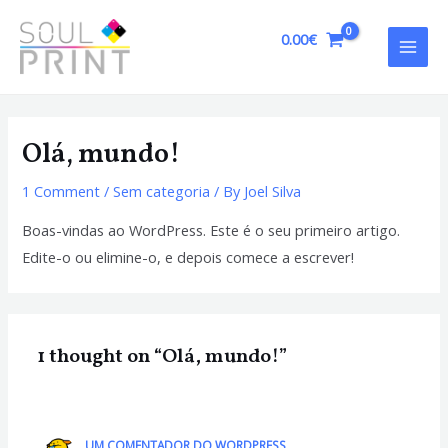
Skip
to
0.00
€
MAI
content
MEN
Olá, mundo!
1 Comment
/
Sem categoria
/ By
Joel Silva
Boas-vindas ao WordPress. Este é o seu primeiro artigo.
Edite-o ou elimine-o, e depois comece a escrever!
1 thought on “Olá, mundo!”
UM COMENTADOR DO WORDPRESS